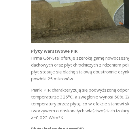
Płyty warstwowe PIR
Firma Gór-Stal oferuje szeroką gamę nowoczesn
dachowych oraz płyt chłodniczych z rdzeniem pol
płyt stosuje się blachę stalową obustronnie ocy
powłoki 25 mikronów.
Pianki PIR charakteryzują się podwyższoną odpor
temperaturze 325°C, a zwęglenie wynosi 50%. Z
temperatury przez płytę, co w efekcie stanowi s
tworzywem o doskonałych właściwościach izolacy
λ=0,022 W/m*K
Płyty izolacyjne termPIR