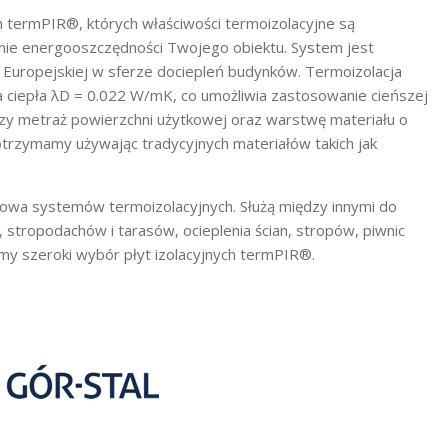
ch termPIR®, których właściwości termoizolacyjne są
ie energooszczędności Twojego obiektu. System jest
uropejskiej w sferze dociepleń budynków. Termoizolacja
a ciepła λD = 0.022 W/mK, co umożliwia zastosowanie cieńszej
szy metraż powierzchni użytkowej oraz warstwę materiału o
 otrzymamy używając tradycyjnych materiałów takich jak
dowa systemów termoizolacyjnych. Służą między innymi do
 stropodachów i tarasów, ocieplenia ścian, stropów, piwnic
y szeroki wybór płyt izolacyjnych termPIR®​.