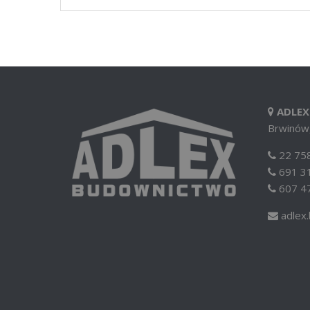
ADLEX
Brwinów,
22 758
691 3
607 4
adlex