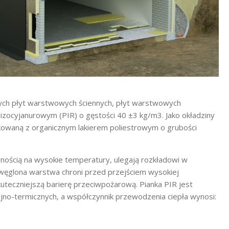
ych płyt warstwowych ściennych, płyt warstwowych
iizocyjanurowym (PIR) o gęstości 40 ±3 kg/m3. Jako okładziny
nkowaną z organicznym lakierem poliestrowym o grubości
nością na wysokie temperatury, ulegają rozkładowi w
węglona warstwa chroni przed przejściem wysokiej
kuteczniejszą barierę przeciwpożarową. Pianka PIR jest
jno-termicznych, a współczynnik przewodzenia ciepła wynosi: