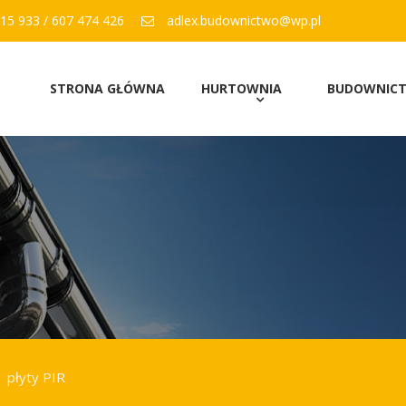
15 933 / 607 474 426
adlex.budownictwo@wp.pl
STRONA GŁÓWNA
HURTOWNIA
BUDOWNIC
płyty PIR