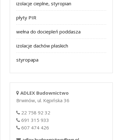
izolacje cieplne, styropian
płyty PIR
wełna do dociepleń poddasza
izolacje dachów płaskich
styropapa
ADLEX Budownictwo
Brwinów, ul. Kępińska 36
22 758 92 32
691 315 933
607 474 426
adlex.budownictwo@wp.pl