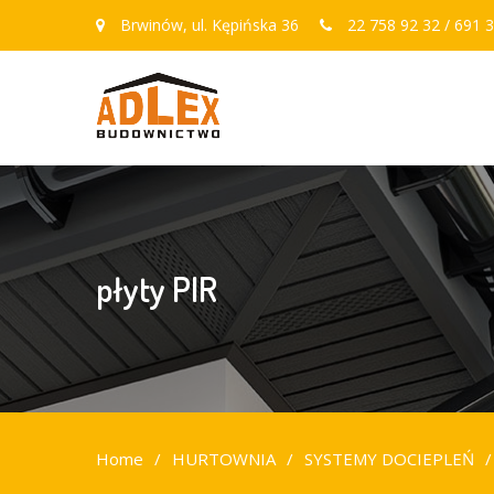
Brwinów, ul. Kępińska 36
22 758 92 32 / 691 3
płyty PIR
Home
HURTOWNIA
SYSTEMY DOCIEPLEŃ