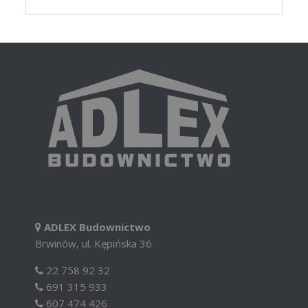
ADLEX Budownictwo
Brwinów, ul. Kępińska 36
22 758 92 32
691 315 933
607 474 426