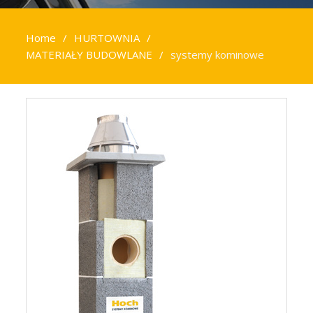
Home
HURTOWNIA
MATERIAŁY BUDOWLANE
systemy kominowe