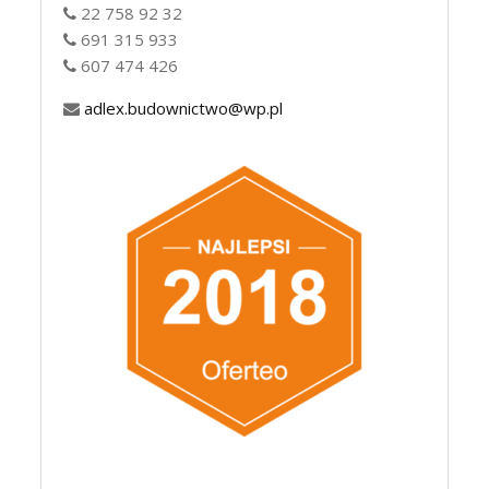
22 758 92 32
691 315 933
607 474 426
adlex.budownictwo@wp.pl