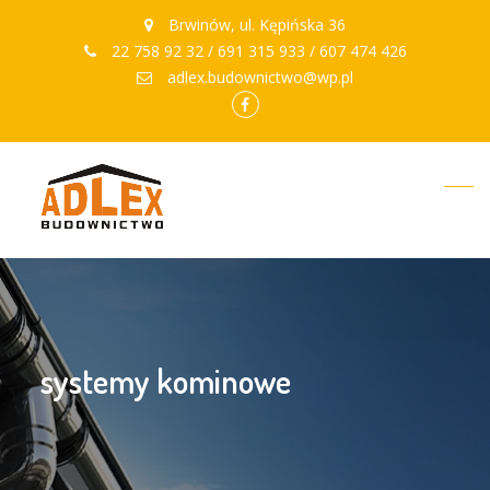
Brwinów, ul. Kępińska 36
22 758 92 32 / 691 315 933 / 607 474 426
adlex.budownictwo@wp.pl
facebook.com
systemy kominowe