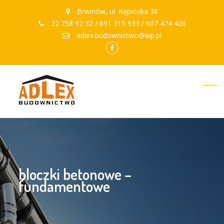
Brwinów, ul. Kępińska 36
22 758 92 32 / 691 315 933 / 607 474 426
adlex.budownictwo@wp.pl
facebook.com
bloczki betonowe –
fundamentowe