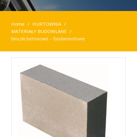
Home
HURTOWNIA
MATERIAŁY BUDOWLANE
bloczki betonowe – fundamentowe