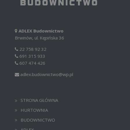
ADLEX Budownictwo
Brwinów, ul. Kępińska 36
22 758 92 32
691 315 933
607 474 426
adlex.budownictwo@wp.pl
STRONA GŁÓWNA
HURTOWNIA
BUDOWNICTWO
ADLEX