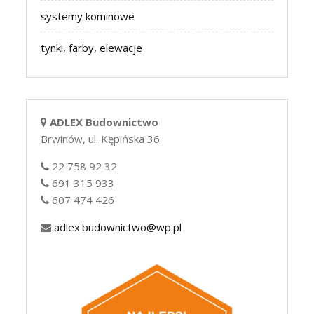
systemy kominowe
tynki, farby, elewacje
ADLEX Budownictwo
Brwinów, ul. Kępińska 36
22 758 92 32
691 315 933
607 474 426
adlex.budownictwo@wp.pl