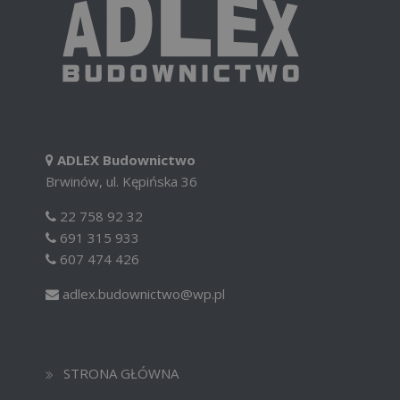
ADLEX Budownictwo
Brwinów, ul. Kępińska 36
22 758 92 32
691 315 933
607 474 426
adlex.budownictwo@wp.pl
STRONA GŁÓWNA