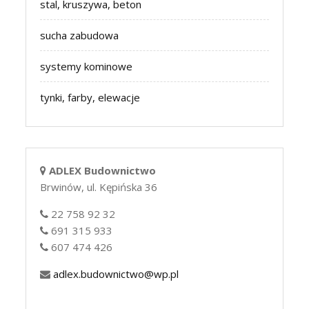
stal, kruszywa, beton
sucha zabudowa
systemy kominowe
tynki, farby, elewacje
ADLEX Budownictwo
Brwinów, ul. Kępińska 36
22 758 92 32
691 315 933
607 474 426
adlex.budownictwo@wp.pl