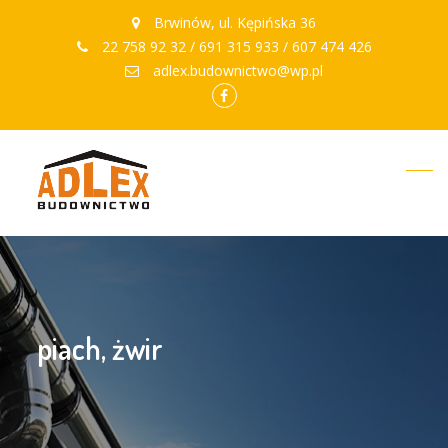
Brwinów, ul. Kępińska 36
22 758 92 32 / 691 315 933 / 607 474 426
adlex.budownictwo@wp.pl
facebook.com
piach, żwir