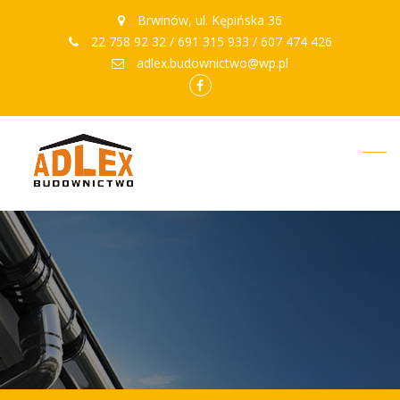
Brwinów, ul. Kępińska 36
22 758 92 32 / 691 315 933 / 607 474 426
adlex.budownictwo@wp.pl
facebook.com