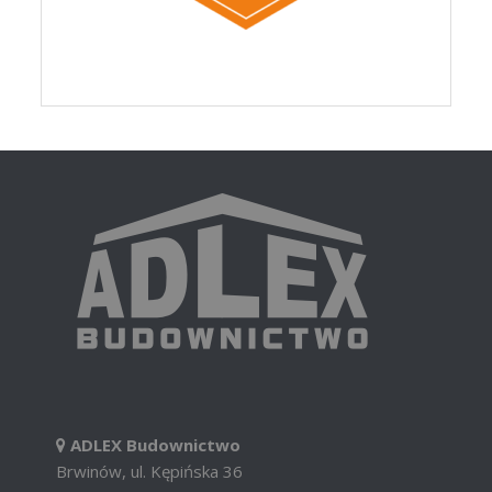
ADLEX Budownictwo
Brwinów, ul. Kępińska 36