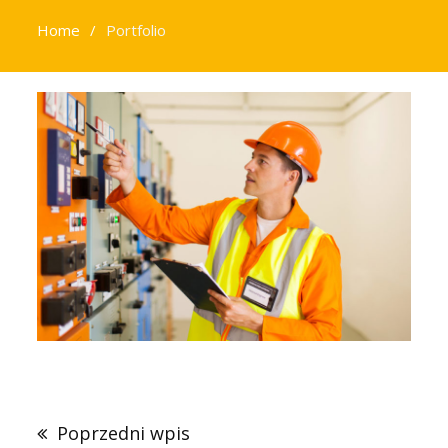
Home
Portfolio
Nawigacja
wpisu
Poprzedni wpis