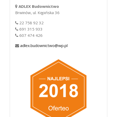
ADLEX Budownictwo
Brwinów, ul. Kępińska 36
22 758 92 32
691 315 933
607 474 426
adlex.budownictwo@wp.pl