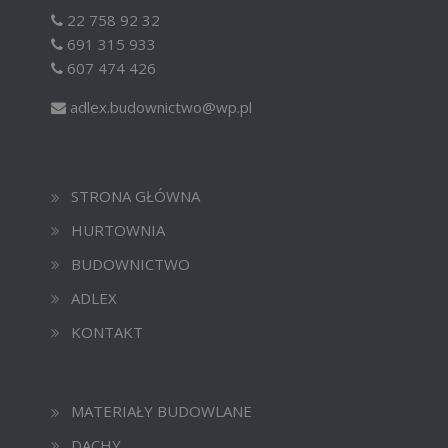
22 758 92 32
691 315 933
607 474 426
adlex.budownictwo@wp.pl
STRONA GŁÓWNA
HURTOWNIA
BUDOWNICTWO
ADLEX
KONTAKT
MATERIAŁY BUDOWLANE
DACHY